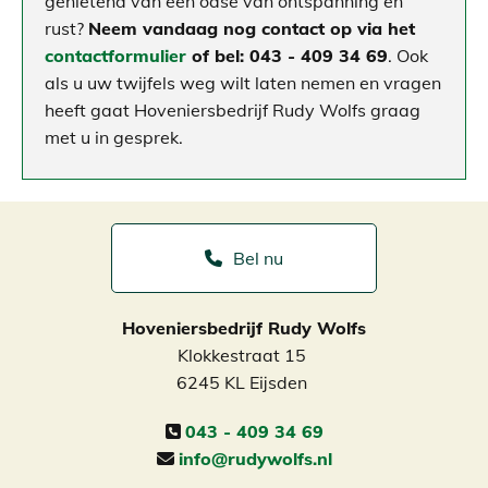
genietend van een oase van ontspanning en
rust?
Neem vandaag nog contact op via het
contactformulier
of bel:
043 - 409 34 69
. Ook
als u uw twijfels weg wilt laten nemen en vragen
heeft gaat Hoveniersbedrijf Rudy Wolfs graag
met u in gesprek.
Bel nu
Hoveniersbedrijf Rudy Wolfs
Klokkestraat 15
6245 KL Eijsden
043 - 409 34 69

info@rudywolfs.nl
