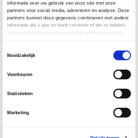
informatie over uw gebruik van onze site met onze
partners voor social media, adverteren en analyse. Deze
partners kunnen deze gegevens combineren met andere
informatie die u aan ze heeft verstrekt of die ze hebben
verzameld op basis van uw gebruik van hun services.
Toestemmingsselectie
De zwemvijver installatie
Noodzakelijk
Bij de installatie van uw zwemvijver wordt
Voorkeuren
gebruikgemaakt van EPDM folie. Vooraf worden
de exacte maten van de vijver bepaald. Daarna
wordt het folie in 3D vervaardigd en door de
Statistieken
leverancier kant-en-klaar aangeleverd. Het
voordeel is dat deze folie in optimale
Marketing
omstandigheden is geproduceerd en dat het folie
veelal direct mooi passend in uw zwemvijver kan
worden gelegd. Binnen enkele uren kan uw vijver
Details tonen