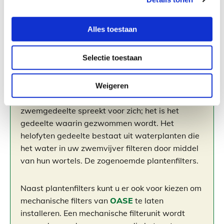
gevuld worden met fris, helder water en kunt u
genieten!
Alles toestaan
Selectie toestaan
De waterzuivering
Een zwemvijver bestaat uit twee gedeeltes: het
Weigeren
zwemgedeelte en het helofyten gedeelte. Het
zwemgedeelte spreekt voor zich; het is het
gedeelte waarin gezwommen wordt. Het
helofyten gedeelte bestaat uit waterplanten die
het water in uw zwemvijver filteren door middel
van hun wortels. De zogenoemde plantenfilters.
Naast plantenfilters kunt u er ook voor kiezen om
mechanische filters van
OASE
te laten
installeren. Een mechanische filterunit wordt